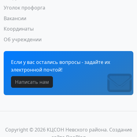
Уголок профорга
Вакансии
Координаты
Об учреждении
Если у вас остались вопросы - задайте их
электронной почтой!
Написать нам
Copyright © 2026 КЦСОН Невского района. Создание