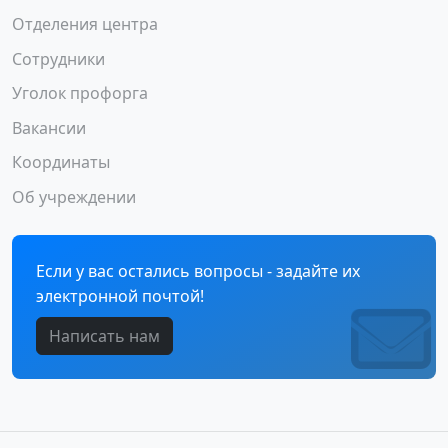
Отделения центра
Сотрудники
Уголок профорга
Вакансии
Координаты
Об учреждении
Если у вас остались вопросы - задайте их
электронной почтой!
Написать нам