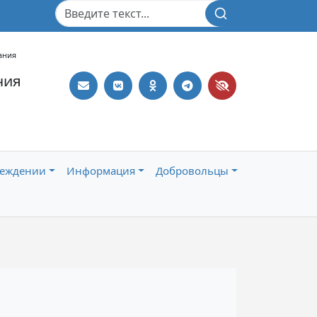
Поиск
ания
ния
реждении
Информация
Добровольцы