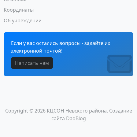
Координаты
Об учреждении
Если у вас остались вопросы - задайте их
электронной почтой!
Написать нам
Copyright © 2026 КЦСОН Невского района. Создание
сайта
DaoBlog