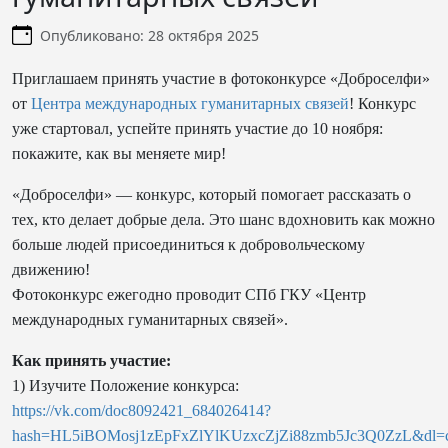
Информация о материале
Опубликовано: 28 октября 2025
Приглашаем принять участие в фотоконкурсе «Доброселфи»
от
Центра международных гуманитарных связей
! Конкурс
уже стартовал, успейте принять участие до 10 ноября:
покажите, как вы меняете мир!
«Доброселфи» — конкурс, который помогает рассказать о
тех, кто делает добрые дела. Это шанс вдохновить как можно
больше людей присоединиться к добровольческому
движению!
Фотоконкурс ежегодно проводит СПб ГКУ «Центр
международных гуманитарных связей».
Как принять участие:
1) Изучите Положение конкурса:
https://vk.com/doc8092421_684026414?
hash=HL5iBOMosj1zEpFxZlYlKUzxcZjZi88zmb5Jc3Q0ZzL&d